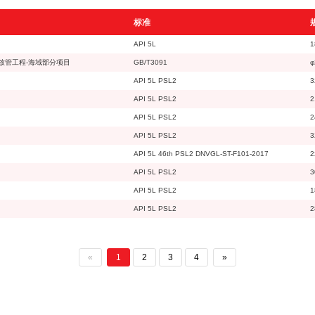
标准
API 5L
1
放管工程-海域部分项目
GB/T3091
φ
API 5L PSL2
3
API 5L PSL2
2
API 5L PSL2
2
API 5L PSL2
3
API 5L 46th PSL2 DNVGL-ST-F101-2017
2
API 5L PSL2
3
API 5L PSL2
1
API 5L PSL2
2
«
1
2
3
4
»