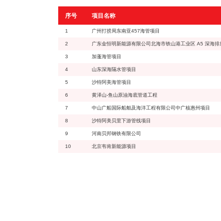
序号
项目名称
1
广州打捞局东南亚457海管项目
2
广东金恒明新能源有限公司北海市铁山港工业区 A5 深海排
3
加蓬海管项目
4
山东深海隔水管项目
5
沙特阿美海管项目
6
黄泽山-鱼山原油海底管道工程
7
中山广船国际船舶及海洋工程有限公司中广核惠州项目
8
沙特阿美贝里下游管线项目
9
河南贝邦钢铁有限公司
10
北京韦肯新能源项目