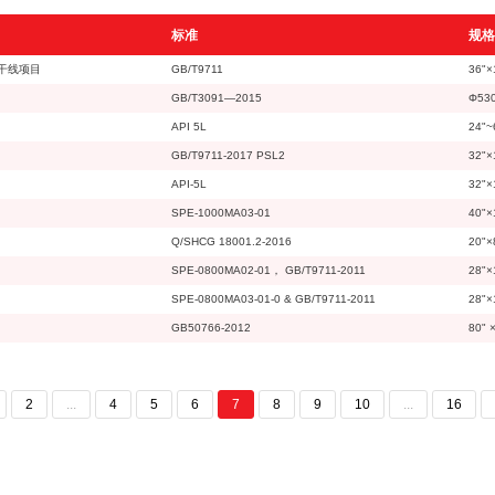
标准
规格
干线项目
GB/T9711
36"×
GB/T3091—2015
Φ530
API 5L
24"~
GB/T9711-2017 PSL2
32"×
API-5L
32"×
SPE-1000MA03-01
40"×
Q/SHCG 18001.2-2016
20"×
SPE-0800MA02-01， GB/T9711-2011
28"×
SPE-0800MA03-01-0 & GB/T9711-2011
28"×
GB50766-2012
80" 
2
...
4
5
6
7
8
9
10
...
16