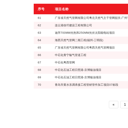
序号
项目名称
61
广东省天然气管网有限公司粤北天然气主干管网韶关-广州
62
连云港徐圩建设工程有限公司
63
迪拜700MW光热和250MW光伏太阳能电站项目
64
海西天然气管网二期工程(福州-三明段)
65
广东省天然气管网有限公司粤西天然气管网项目
66
中石化青宁输气管道工程
67
中石化粤西管网
68
中石化石油工程日照港-京博输油项目
69
中石化石油工程日照港-京博输油项目
70
青岛市黄水东调承接工程管材管件加工项目07标段
«
1