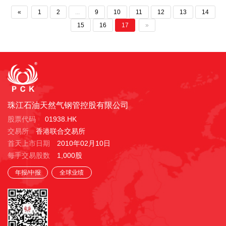
«
1
2
...
9
10
11
12
13
14
15
16
17
»
珠江石油天然气钢管控股有限公司
股票代码
01938.HK
交易所
香港联合交易所
首天上市日期
2010年02月10日
每手交易股数
1,000股
年报/中报
全球业绩