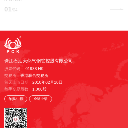
01
/04
珠江石油天然气钢管控股有限公司
股票代码
01938.HK
交易所
香港联合交易所
首天上市日期
2010年02月10日
每手交易股数
1,000股
年报/中报
全球业绩