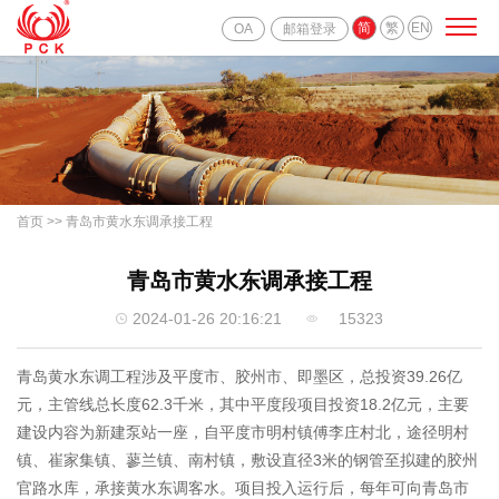
简
繁
EN
OA
邮箱登录
首页
>>
青岛市黄水东调承接工程
青岛市黄水东调承接工程
2024-01-26 20:16:21
15323
青岛黄水东调工程涉及平度市、胶州市、即墨区，总投资39.26亿
元，主管线总长度62.3千米，其中平度段项目投资18.2亿元，主要
建设内容为新建泵站一座，自平度市明村镇傅李庄村北，途径明村
镇、崔家集镇、蓼兰镇、南村镇，敷设直径3米的钢管至拟建的胶州
官路水库，承接黄水东调客水。项目投入运行后，每年可向青岛市